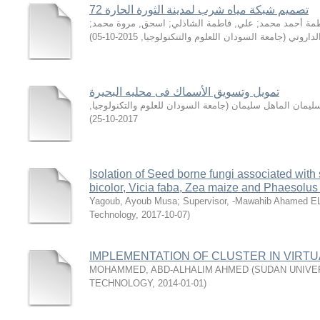
تصميم شبكة مياه شرب لمدينة الثورة الحارة 72
;
اسحق, مروة محمد
;
علي, فاطمة الشاذلي
;
طمة أحمد محمد
)
2015-10-05
,
جامعة السودان اللعلوم والتنكنولوجيا
(
لداروتي
تمويل وتسويق الأسماك فى محليه البحيرة
,
جامعة السودان للعلوم والتكنولوجيا
(
يمان الماهل سليمان
)
2017-10-25
Isolation of Seed borne fungi associated wi
bicolor, Vicia faba, Zea maize and Phaesolus 
Yagoub, Ayoub Musa
;
Supervisor, -Mawahib Ahamed EL
Technology
,
2017-10-07
)
IMPLEMENTATION OF CLUSTER IN VIRTU
MOHAMMED, ABD-ALHALIM AHMED
(
SUDAN UNIVE
TECHNOLOGY
,
2014-01-01
)