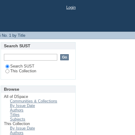
Login
No. 1 by Title
Search SUST
Search SUST
This Collection
Browse
All of DSpace
Communities & Collections
By Issue Date
Authors
Titles
Subjects
This Collection
By Issue Date
Authors