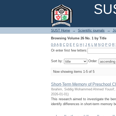
Browsing Volume 26 No. 1 by Title
SUS
SUST Home
→
Scientific journals
→
Jo
Browsing Volume 26 No. 1 by Title
0-9
A
B
C
D
E
F
G
H
I
J
K
L
M
N
O
P
Q
R
Or enter first few letters:
Sort by:
Order:
Now showing items 1-5 of 5
Short-Term Memory of Preschool Ch
Ibrahim, Siddig Mohammed Ahmed Yousif
;
2026-01-01
)
This research aimed to investigate the ben
identify differences in short-term memory 