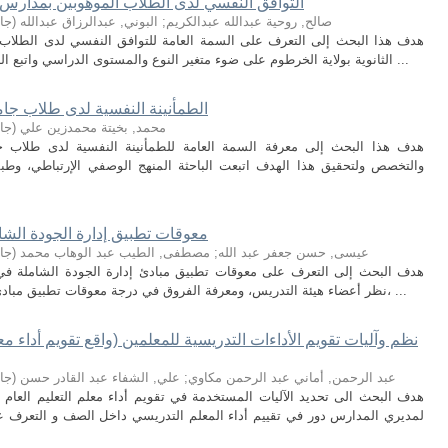
التوافق النفسي لدى الطلاب الموهوبين بمدارس ال
صالح, روحية عبدالله عبدالكريم
;
البوني, عبدالرزاق عبدالله
(
جام
هدف هذا البحث إلى التعرف على السمة العامة للتوافق النفسي لدى الطلاب ا
الثانوية بولاية الخرطوم على ضوء متغير النوع والمستوى الدراسي واتبع الباحثان المنهج الوصفي الارتباطي وتكونت العينة ...
الطمأنينة النفسية لدى طلاب جام
محمد, بخيتة محمدزين علي
(
جام
هدف هذا البحث إلى معرفة السمة العامة للطمأنينة النفسية لدى طلاب جام
والتخصص ولتحقيق هذا الهدف اتبعت الباحثة المنهج الوصفي الإرتباطي، وطب
معوقات تطبيق إدارة الجودة الشام
عيسى, حسن جعفر عبد الله
;
مصطفى, الطيب عبد الوهاب محمد
(
جام
هدف البحث إلى التعرف على معوقات تطبيق مبادئ إدارة الجودة الشاملة في ك
نظر أعضاء هيئة التدريس، ومعرفة الفروق في درجة معوقات تطبيق مبادئ إدارة الجودة الشاملة التي تعزى لمتغير النوع، ...
نظم وآليات تقويم الأداءات التدريسية للمعلمين (واقع تقويم أداء م
عبد الرحمن, أماني عبد الرحمن مكاوي
;
علي, الشفاء عبد القادر حسن
(
جام
هدف البحث الى تحديد الآليات المستخدمة في تقويم أداء معلم التعليم العام
لمديري المدارس دور في تقييم أداء المعلم التدريسي داخل الصف و التعرف ع