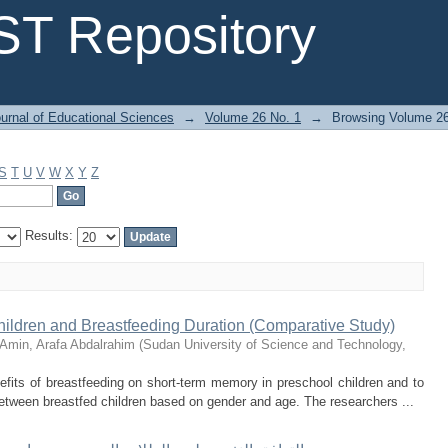
T Repository
urnal of Educational Sciences
→
Volume 26 No. 1
→
Browsing Volume 26 
S
T
U
V
W
X
Y
Z
Results:
ildren and Breastfeeding Duration (Comparative Study)
Amin, Arafa Abdalrahim
(
Sudan University of Science and Technology
,
efits of breastfeeding on short-term memory in preschool children and to
between breastfed children based on gender and age. The researchers ...