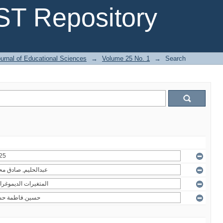
T Repository
urnal of Educational Sciences
→
Volume 25 No. 1
→
Search