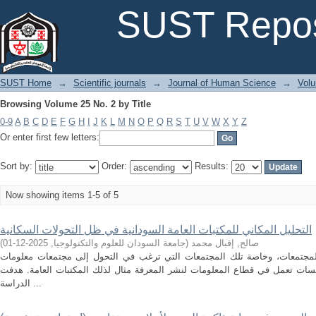
Browsing Volume 25 No. 2 by Title
SUST Repos
SUST Home
→
Scientific journals
→
Journal of Human Science
→
Volu
Browsing Volume 25 No. 2 by Title
0-9
A
B
C
D
E
F
G
H
I
J
K
L
M
N
O
P
Q
R
S
T
U
V
W
X
Y
Z
Or enter first few letters:
Sort by:
Order:
Results:
Now showing items 1-5 of 5
التحليل المكاني للمكتبات العامة السودانية في ظل التحولات السكانية
صالح, إقبال محمد
(
جامعة السودان للعلوم والتكنولوجيا
,
2025-12-01
)
لمجتمعات، وخاصة تلك المجتمعات التي ترغب في التحول إلى مجتمعات معلومات
ات تعمل في قطاع المعلومات لنشر المعرفة مثال لذلك المكتبات العامة. هدفت
الدراسة ...