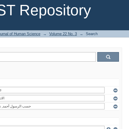
T Repository
urnal of Human Science
→
Volume 22 No. 3
→
Search