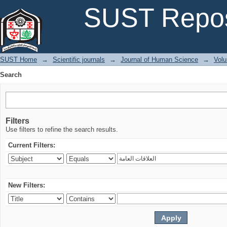
Search
SUST Repos
SUST Home
→
Scientific journals
→
Journal of Human Science
→
Volu
Search
Filters
Use filters to refine the search results.
Current Filters:
New Filters: