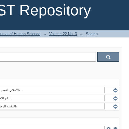
T Repository
urnal of Human Science
→
Volume 22 No. 3
→
Search