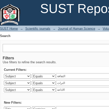
Search
SUST Repos
SUST Home
→
Scientific journals
→
Journal of Human Science
→
Volu
Search
Filters
Use filters to refine the search results.
Current Filters:
New Filters: