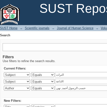
Search
SUST Repos
SUST Home
→
Scientific journals
→
Journal of Human Science
→
Volu
Search
Filters
Use filters to refine the search results.
Current Filters:
New Filters: