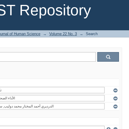
T Repository
urnal of Human Science
→
Volume 22 No. 3
→
Search