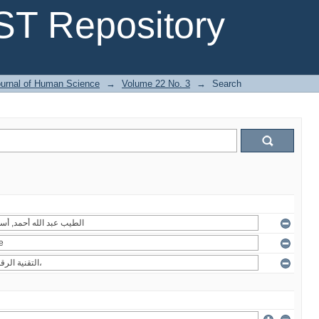
T Repository
urnal of Human Science
→
Volume 22 No. 3
→
Search