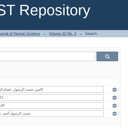
T Repository
urnal of Human Science
→
Volume 22 No. 3
→
Search