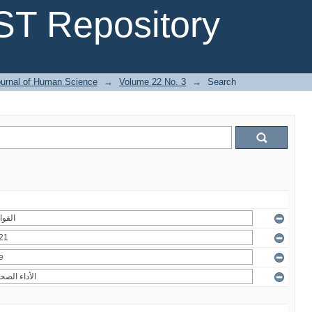
T Repository
urnal of Human Science
→
Volume 22 No. 3
→
Search