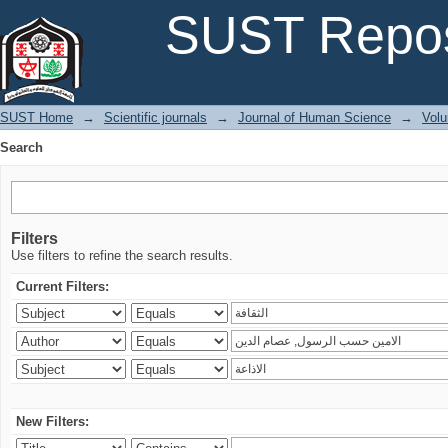
Search
SUST Repos
SUST Home
→
Scientific journals
→
Journal of Human Science
→
Volu
Search
Filters
Use filters to refine the search results.
Current Filters:
New Filters: