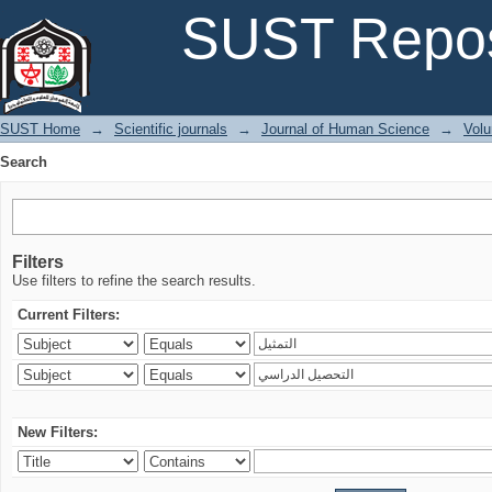
Search
SUST Repos
SUST Home
→
Scientific journals
→
Journal of Human Science
→
Volu
Search
Filters
Use filters to refine the search results.
Current Filters:
New Filters: