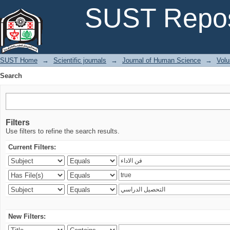
Search
SUST Repos
SUST Home
→
Scientific journals
→
Journal of Human Science
→
Volu
Search
Filters
Use filters to refine the search results.
Current Filters:
New Filters: