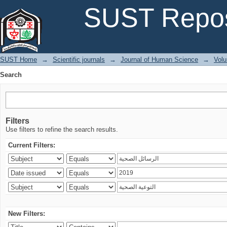
Search
SUST Repos
SUST Home
→
Scientific journals
→
Journal of Human Science
→
Volu
Search
Filters
Use filters to refine the search results.
Current Filters:
New Filters: