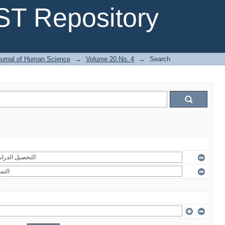
T Repository
urnal of Human Science
→
Volume 20 No. 4
→
Search