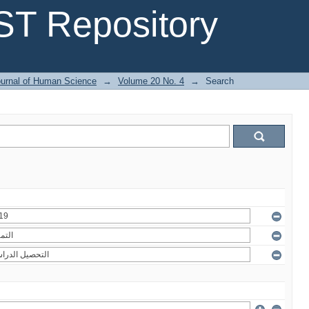
T Repository
urnal of Human Science
→
Volume 20 No. 4
→
Search