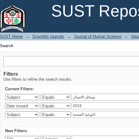
Search
SUST Repos
SUST Home
→
Scientific journals
→
Journal of Human Science
→
Volu
Search
Filters
Use filters to refine the search results.
Current Filters:
New Filters: