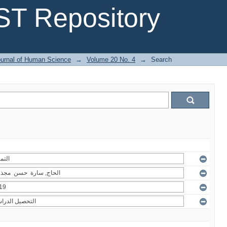
T Repository
urnal of Human Science
→
Volume 20 No. 4
→
Search