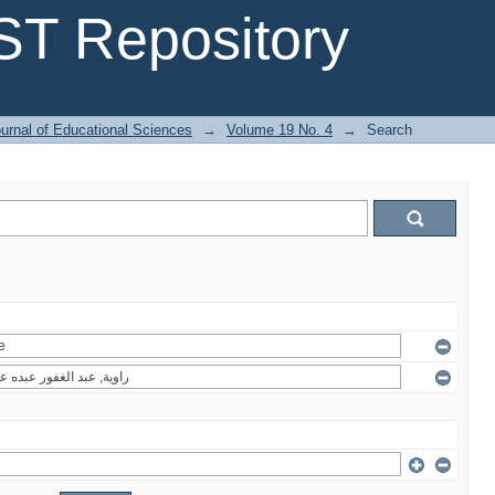
T Repository
urnal of Educational Sciences
→
Volume 19 No. 4
→
Search