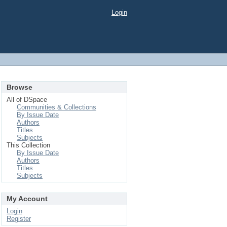
Login
Browse
All of DSpace
Communities & Collections
By Issue Date
Authors
Titles
Subjects
This Collection
By Issue Date
Authors
Titles
Subjects
My Account
Login
Register