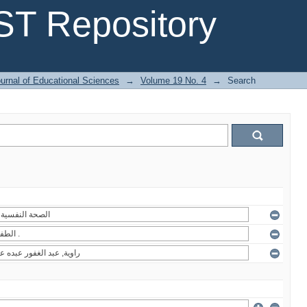
T Repository
urnal of Educational Sciences
→
Volume 19 No. 4
→
Search