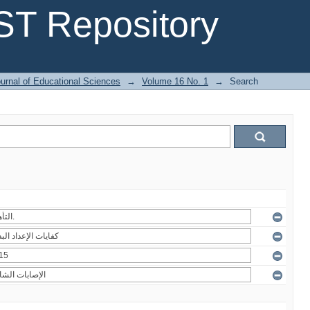
T Repository
urnal of Educational Sciences
→
Volume 16 No. 1
→
Search