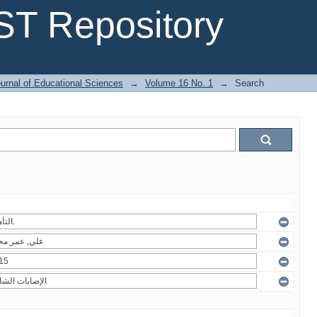
T Repository
urnal of Educational Sciences
→
Volume 16 No. 1
→
Search