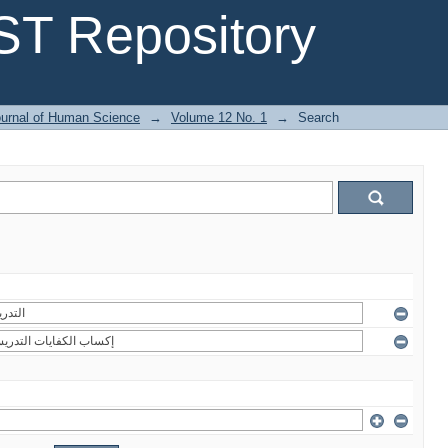
T Repository
urnal of Human Science
→
Volume 12 No. 1
→
Search