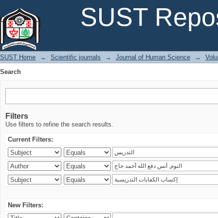
Search
SUST Repos
SUST Home
→
Scientific journals
→
Journal of Human Science
→
Volu
Search
Filters
Use filters to refine the search results.
Current Filters:
New Filters: