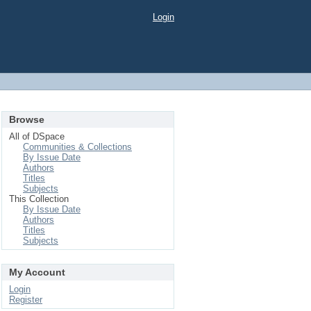
Login
Browse
All of DSpace
Communities & Collections
By Issue Date
Authors
Titles
Subjects
This Collection
By Issue Date
Authors
Titles
Subjects
My Account
Login
Register