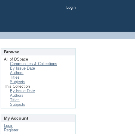
Login
Browse
All of DSpace
Communities & Collections
By Issue Date
Authors
Titles
Subjects
This Collection
By Issue Date
Authors
Titles
Subjects
My Account
Login
Register