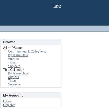
Login
Browse
All of DSpace
Communities & Collections
By Issue Date
Authors
Titles
Subjects
This Collection
By Issue Date
Authors
Titles
Subjects
My Account
Login
Register