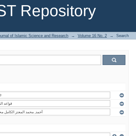
T Repository
urnal of Islamic Science and Research
→
Volume 16 No. 2
→
Search