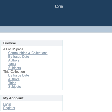
Login
Browse
All of DSpace
Communities & Collections
By Issue Date
Authors
Titles
Subjects
This Collection
By Issue Date
Authors
Titles
Subjects
My Account
Login
Register