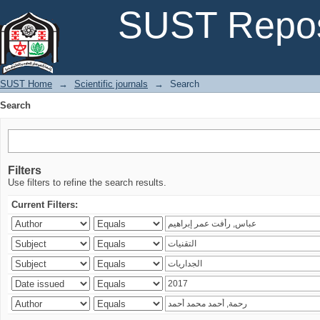
Search
SUST Repos
SUST Home
→
Scientific journals
→
Search
Search
Filters
Use filters to refine the search results.
Current Filters: