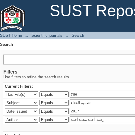
Search
SUST Repos
SUST Home
→
Scientific journals
→
Search
Search
Filters
Use filters to refine the search results.
Current Filters: