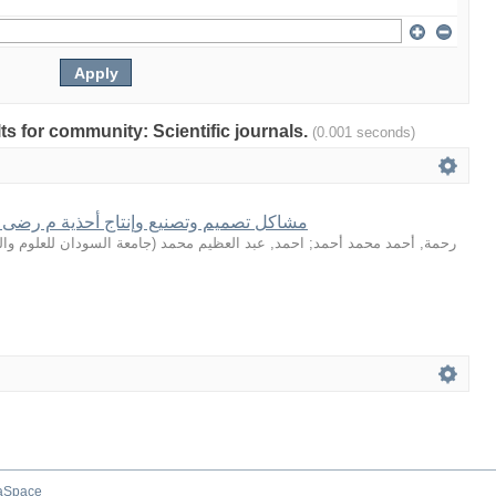
lts for community: Scientific journals.
(0.001 seconds)
مشاكل تصمیم وتصنیع وإنتاج أحذیة م رضى
جامعة السودان للعلوم والت
(
احمد, عبد العظیم محمد
;
رحمة, أحمد محمد أحمد
aSpace