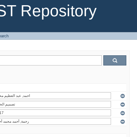
T Repository
earch