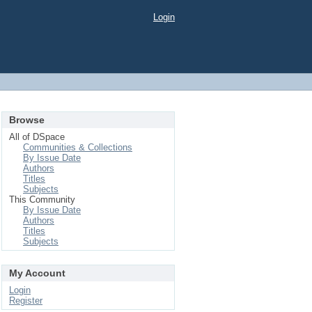
Login
Browse
All of DSpace
Communities & Collections
By Issue Date
Authors
Titles
Subjects
This Community
By Issue Date
Authors
Titles
Subjects
My Account
Login
Register