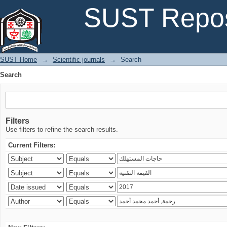
Search
SUST Repos
SUST Home
→
Scientific journals
→
Search
Search
Filters
Use filters to refine the search results.
Current Filters: