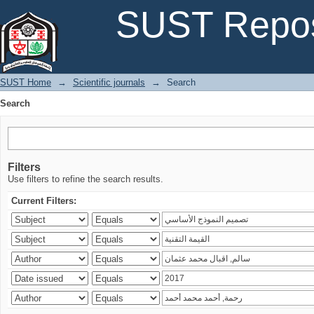
Search
SUST Repos
SUST Home
→
Scientific journals
→
Search
Search
Filters
Use filters to refine the search results.
Current Filters: