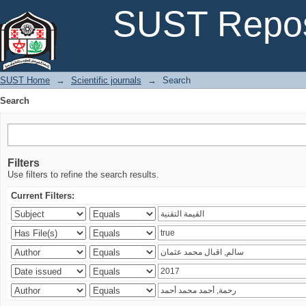
Search
SUST Repos
SUST Home
→
Scientific journals
→
Search
Search
Filters
Use filters to refine the search results.
Current Filters: