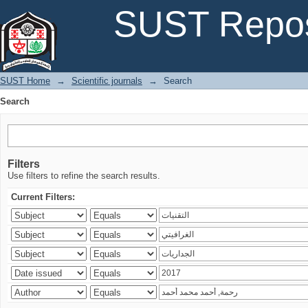
Search
SUST Repos
SUST Home
→
Scientific journals
→
Search
Search
Filters
Use filters to refine the search results.
Current Filters: