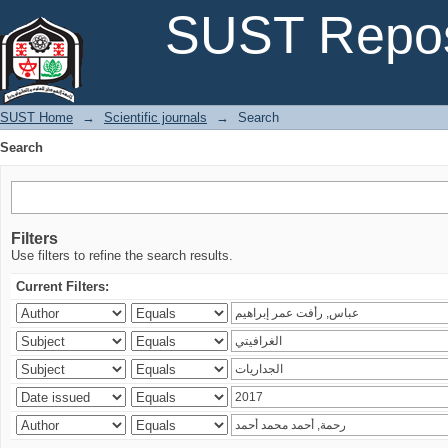
Search
SUST Repos
SUST Home
→
Scientific journals
→
Search
Search
Filters
Use filters to refine the search results.
Current Filters: