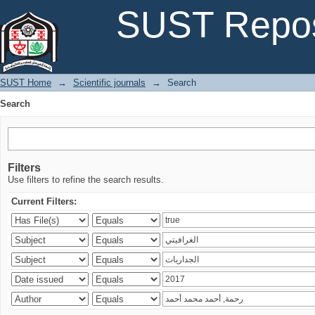
Search
SUST Repos
SUST Home
→
Scientific journals
→
Search
Search
Filters
Use filters to refine the search results.
Current Filters: