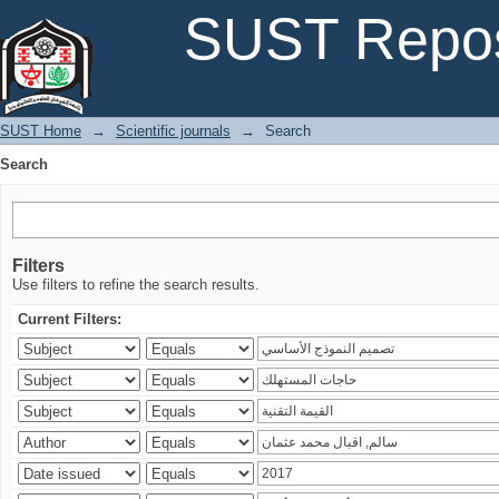
Search
SUST Repos
SUST Home
→
Scientific journals
→
Search
Search
Filters
Use filters to refine the search results.
Current Filters: