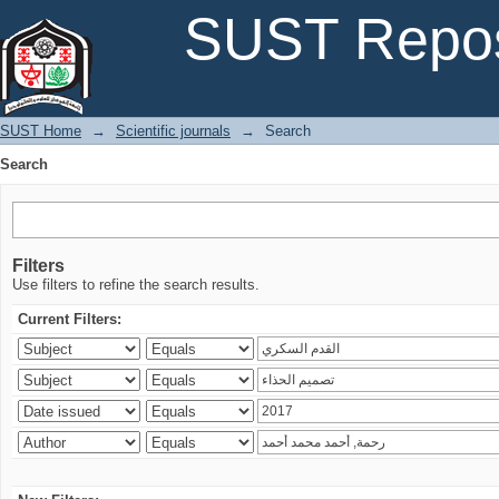
Search
SUST Repos
SUST Home
→
Scientific journals
→
Search
Search
Filters
Use filters to refine the search results.
Current Filters: