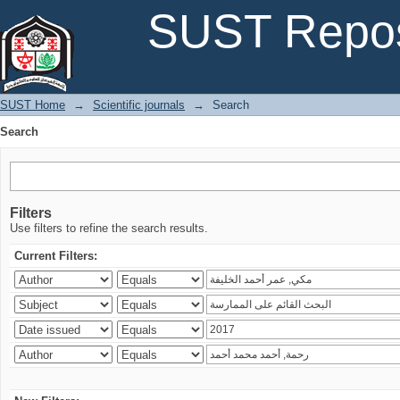
Search
SUST Repos
SUST Home
→
Scientific journals
→
Search
Search
Filters
Use filters to refine the search results.
Current Filters: