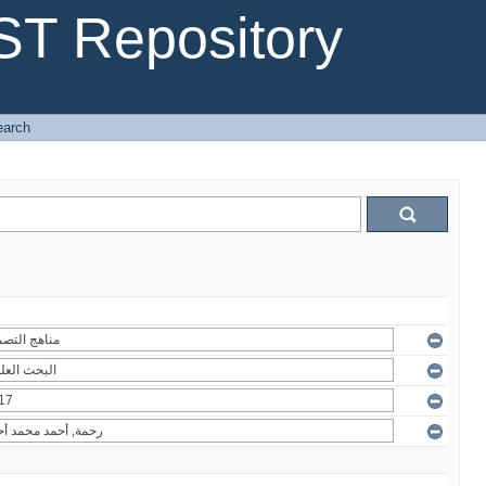
T Repository
earch