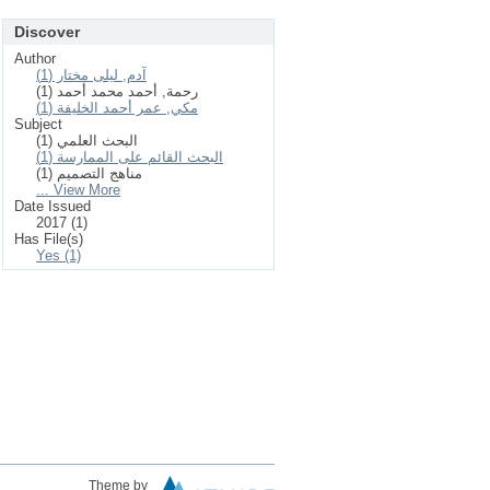
Discover
Author
آدم, ليلى مختار (1)
رحمة, أحمد محمد أحمد (1)
مكي, عمر أحمد الخليفة (1)
Subject
البحث العلمي (1)
البحث القائم على الممارسة (1)
مناهج التصميم (1)
... View More
Date Issued
2017 (1)
Has File(s)
Yes (1)
Theme by