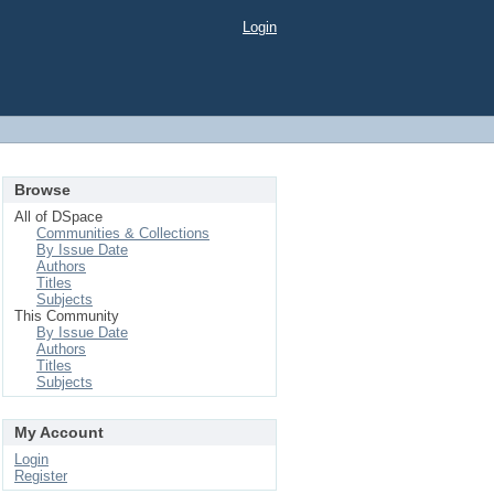
Login
Browse
All of DSpace
Communities & Collections
By Issue Date
Authors
Titles
Subjects
This Community
By Issue Date
Authors
Titles
Subjects
My Account
Login
Register