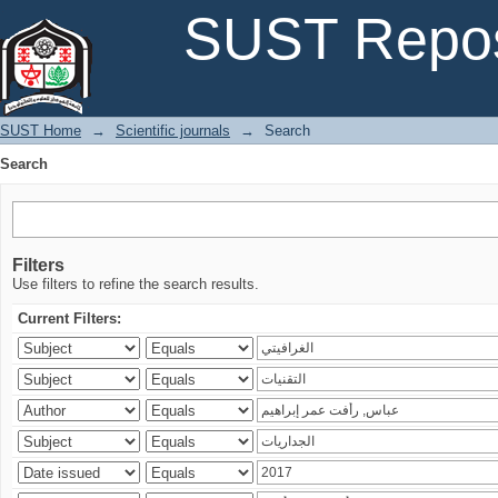
Search
SUST Repos
SUST Home
→
Scientific journals
→
Search
Search
Filters
Use filters to refine the search results.
Current Filters: