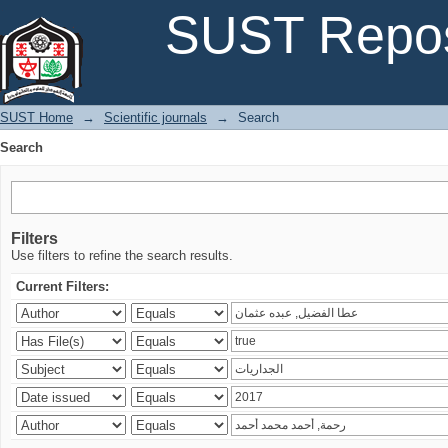
Search
SUST Repos
SUST Home
→
Scientific journals
→
Search
Search
Filters
Use filters to refine the search results.
Current Filters: