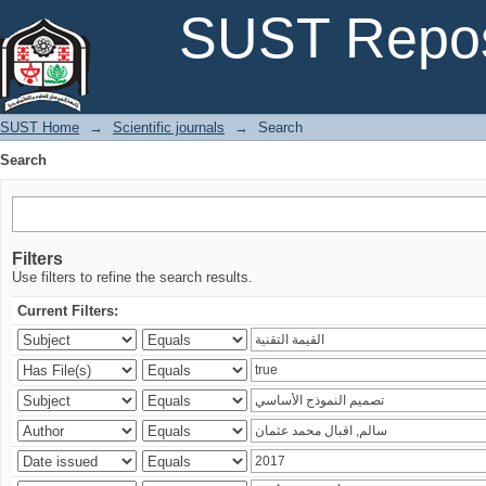
Search
SUST Repos
SUST Home
→
Scientific journals
→
Search
Search
Filters
Use filters to refine the search results.
Current Filters: