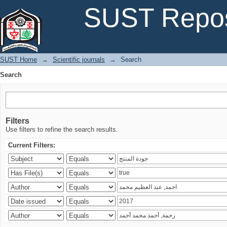
Search
SUST Repos
SUST Home
→
Scientific journals
→
Search
Search
Filters
Use filters to refine the search results.
Current Filters: