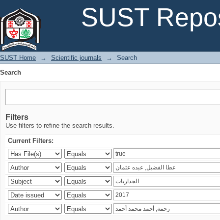
Search
SUST Repos
SUST Home
→
Scientific journals
→
Search
Search
Filters
Use filters to refine the search results.
Current Filters: